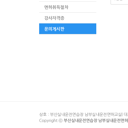
면허취득절차
강사자격증
문의게시판
상호 : 부산실내운전연습장 남부실내운전면허교실| 대표 : 김진
Copyright ⓒ
부산실내운전연습장 남부실내운전면허교